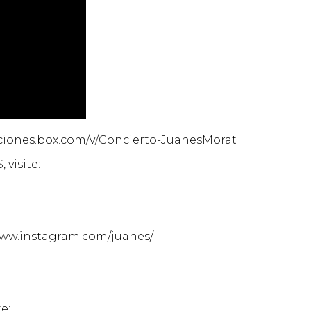
aciones.box.com/v/Concierto-JuanesMorat
visite:
www.instagram.com/juanes/
e: