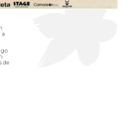
n
 a
lgo
en
s de