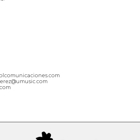
bolcomunicaciones.com
s.perez@umusic.com
c.com