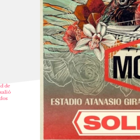
ad de
salió
idos