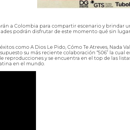
arán a Colombia para compartir escenario y brindar u
dades podrán disfrutar de este momento qué sin lugar
 éxitos como A Dios Le Pido, Cómo Te Atreves, Nada Va
 supuesto su más reciente colaboración “506” la cual 
 reproducciones y se encuentra en el top de las lista
atina en el mundo.