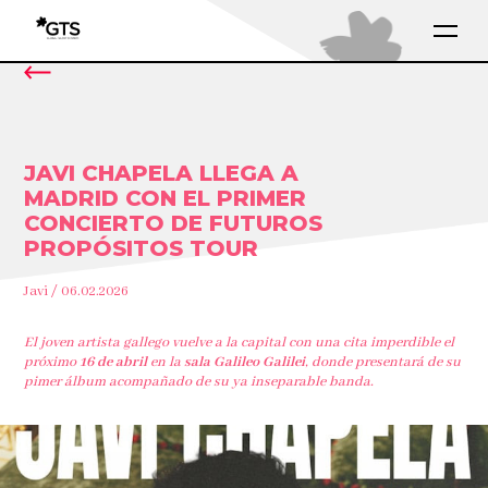
JAVI CHAPELA LLEGA A
MADRID CON EL PRIMER
CONCIERTO DE FUTUROS
PROPÓSITOS TOUR
Javi / 06.02.2026
El joven artista gallego vuelve a la capital con una cita imperdible el
próximo
16 de abril
en la
sala Galileo Galilei
, donde presentará de su
pimer álbum acompañado de su ya inseparable banda.