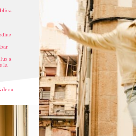
ublica
odías
abar
 luz a
e la
 de su