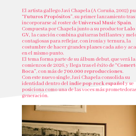
El artista gallego Javi Chapela (A Coruña, 2002) p
“Futuros Propósitos”
, su primer lanzamiento tras
incorporarse al roster de
Universal Music Spain
.
Compuesta por Chapela junto a su productor
Lalo
GV,
la canción combina guitarras brillantes y mel
contagiosas para reflejar, con ironía y ternura, la
costumbre de hacer grandes planes cada año y ac
en el mismo punto.
El tema forma parte de su álbum debut, que verá la
comienzos de 2026, y llega tras el éxito de
“Comert
Boca”
, con más de
700.000 reproducciones
.
Con este nuevo single, Javi Chapela consolida su
identidad dentro del
indie pop-rock español
y se
posiciona como una de las voces más prometedoras
generación.