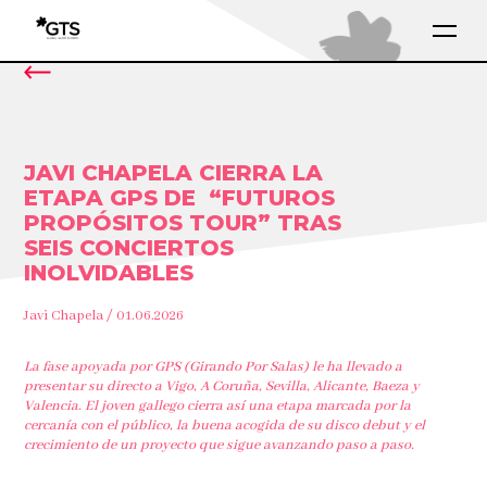
JAVI CHAPELA CIERRA LA
ETAPA GPS DE “FUTUROS
PROPÓSITOS TOUR” TRAS
SEIS CONCIERTOS
INOLVIDABLES
Javi Chapela / 01.06.2026
La fase apoyada por GPS (Girando Por Salas) le ha llevado a
presentar su directo a Vigo, A Coruña, Sevilla, Alicante, Baeza y
Valencia. El joven gallego cierra así una etapa marcada por la
cercanía con el público, la buena acogida de su disco debut y el
crecimiento de un proyecto que sigue avanzando paso a paso.