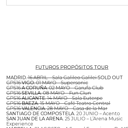
FUTUROS PROPÓSITOS TOUR
MADRID.
16 ABRIL – Sala Galileo Galilei
SOLD OUT
GPS16
VIGO.
01 MAYO – Supersonic
GPS16
A CORUÑA
. 02 MAYO – Garufa Club
GPS16
SEVILLA.
08 MAYO – Fun Clun
GPS16
ALICANTE.
14 MAYO – Sala Euterpe
GPS16
BAEZA.
15 MAYO – Café Teatro Central
GPS16
VALENCIA.
28 MAYO – Casa de la Mar
SANTIAGO DE COMPOSTELA.
20 JUNIO – Acento
SAN JUAN DE LA ARENA.
25 JULIO – L’Arena Music
Experience