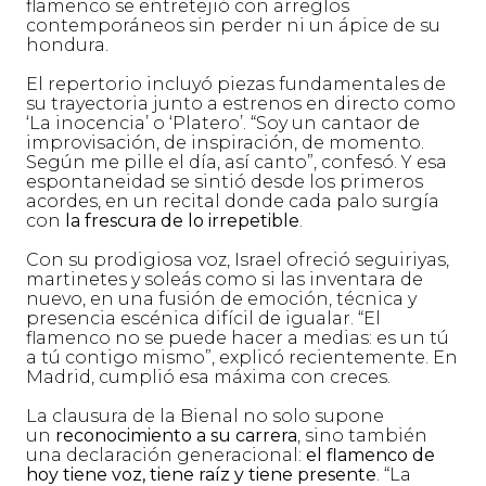
flamenco se entretejió con arreglos
contemporáneos sin perder ni un ápice de su
hondura.
El repertorio incluyó piezas fundamentales de
su trayectoria junto a estrenos en directo como
‘La inocencia’ o ‘Platero’. “Soy un cantaor de
improvisación, de inspiración, de momento.
Según me pille el día, así canto”, confesó. Y esa
espontaneidad se sintió desde los primeros
acordes, en un recital donde cada palo surgía
con
la frescura de lo irrepetible
.
Con su prodigiosa voz, Israel ofreció seguiriyas,
martinetes y soleás como si las inventara de
nuevo, en una fusión de emoción, técnica y
presencia escénica difícil de igualar. “El
flamenco no se puede hacer a medias: es un tú
a tú contigo mismo”, explicó recientemente. En
Madrid, cumplió esa máxima con creces.
La clausura de la Bienal no solo supone
un
reconocimiento a su carrera
, sino también
una declaración generacional:
el flamenco de
hoy tiene voz, tiene raíz y tiene presente
. “La