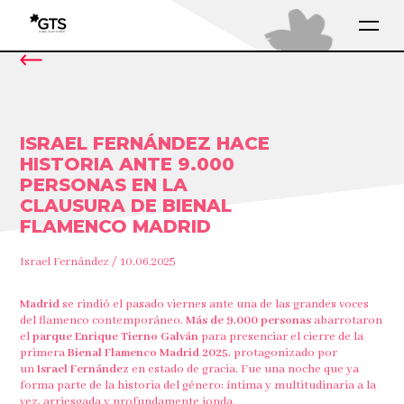
ISRAEL FERNÁNDEZ HACE
HISTORIA ANTE 9.000
PERSONAS EN LA
CLAUSURA DE BIENAL
FLAMENCO MADRID
Israel Fernández / 10.06.2025
Madrid
se rindió el pasado viernes ante una de las grandes voces
del flamenco contemporáneo.
Más de 9.000 personas
abarrotaron
el
parque Enrique Tierno Galván
para presenciar el cierre de la
primera
Bienal Flamenco Madrid 2025
, protagonizado por
un
Israel Fernández
en estado de gracia. Fue una noche que ya
forma parte de la historia del género: íntima y multitudinaria a la
vez, arriesgada y profundamente jonda.