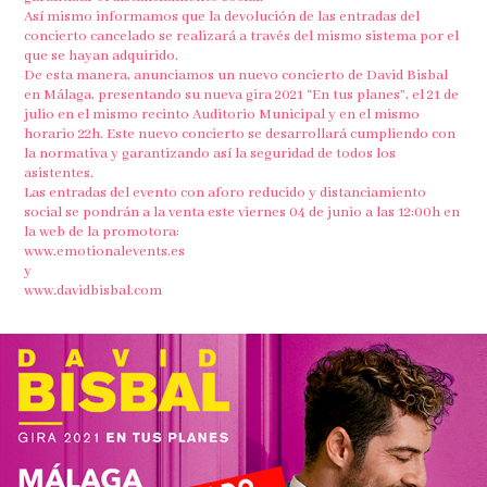
Así mismo informamos que la devolución de las entradas del
concierto cancelado se realizará a través del mismo sistema por el
que se hayan adquirido.
De esta manera, anunciamos un nuevo concierto de David Bisbal
en Málaga, presentando su nueva gira 2021 “En tus planes”, el 21 de
julio en el mismo recinto Auditorio Municipal y en el mismo
horario 22h. Este nuevo concierto se desarrollará cumpliendo con
la normativa y garantizando así la seguridad de todos los
asistentes.
Las entradas del evento con aforo reducido y distanciamiento
social se pondrán a la venta este viernes 04 de junio a las 12:00h en
la web de la promotora:
www.emotionalevents.es
y
www.davidbisbal.com