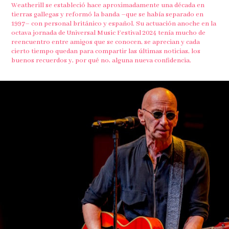
Weatherill se estableció hace aproximadamente una década en
tierras gallegas y reformó la banda –que se había separado en
1997– con personal británico y español. Su actuación anoche en la
octava jornada de Universal Music Festival 2024 tenía mucho de
reencuentro entre amigos que se conocen, se aprecian y cada
cierto tiempo quedan para compartir las últimas noticias, los
buenos recuerdos y, por qué no, alguna nueva confidencia.