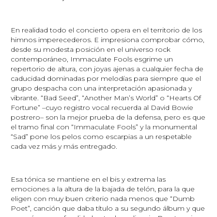
En realidad todo el concierto opera en el territorio de los
himnos imperecederos. E impresiona comprobar cómo,
desde su modesta posición en el universo rock
contemporáneo, Immaculate Fools esgrime un
repertorio de altura, con joyas ajenas a cualquier fecha de
caducidad dominadas por melodías para siempre que el
grupo despacha con una interpretación apasionada y
vibrante. “Bad Seed”, “Another Man’s World” o “Hearts Of
Fortune” –cuyo registro vocal recuerda al David Bowie
postrero– son la mejor prueba de la defensa, pero es que
el tramo final con “Immaculate Fools” y la monumental
“Sad” pone los pelos como escarpias a un respetable
cada vez más y más entregado.
Esa tónica se mantiene en el bis y extrema las
emociones a la altura de la bajada de telón, para la que
eligen con muy buen criterio nada menos que “Dumb
Poet”, canción que daba título a su segundo álbum y que