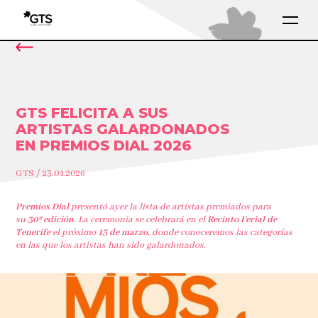
GTS FELICITA A SUS
ARTISTAS GALARDONADOS
EN PREMIOS DIAL 2026
GTS / 23.01.2026
Premios Dial
presentó ayer la lista de artistas premiados para
su
30º edición.
La ceremonia se celebrará en el
Recinto Ferial de
Tenerife
el próximo
13 de marzo,
donde conoceremos las categorías
en las que los artistas han sido galardonados.