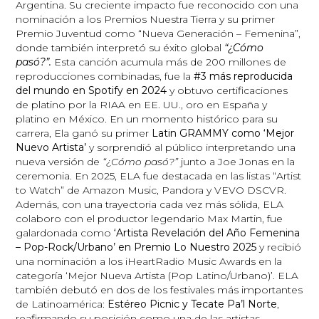
Argentina. Su creciente impacto fue reconocido con una
nominación a los Premios Nuestra Tierra y su primer
Premio Juventud como “Nueva Generación – Femenina”,
donde también interpretó su éxito global
“¿Cómo
pasó?”.
Esta canción acumula más de 200 millones de
reproducciones combinadas, fue la
#3 más reproducida
del mundo en Spotify en 2024
y obtuvo certificaciones
de platino por la RIAA en EE. UU., oro en España y
platino en México. En un momento histórico para su
carrera, Ela ganó su primer
Latin GRAMMY como ‘Mejor
Nuevo Artista’
y sorprendió al público interpretando una
nueva versión de
“¿Cómo pasó?”
junto a Joe Jonas en la
ceremonia. En 2025, ELA fue destacada en las listas “Artist
to Watch” de Amazon Music, Pandora y VEVO DSCVR.
Además, con una trayectoria cada vez más sólida, ELA
colaboro con el productor legendario Max Martin, fue
galardonada como
‘Artista Revelación del Año Femenina
– Pop-Rock/Urbano’ en Premio Lo Nuestro 2025
y recibió
una nominación a los iHeartRadio Music Awards en la
categoría ‘Mejor Nueva Artista (Pop Latino/Urbano)’. ELA
también debutó en dos de los festivales más importantes
de Latinoamérica:
Estéreo Picnic y Tecate Pa’l Norte
,
reafirmando su posición como una de las artistas