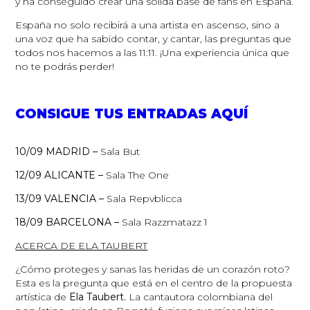
y ha conseguido crear una sólida base de fans en España.
España no solo recibirá a una artista en ascenso, sino a
una voz que ha sabido contar, y cantar, las preguntas que
todos nos hacemos a las 11:11. ¡Una experiencia única que
no te podrás perder!
CONSIGUE TUS ENTRADAS AQUÍ
10/09
MADRID –
Sala But
12/09
ALICANTE –
Sala The One
13/09
VALENCIA –
Sala Repvblicca
18/09
BARCELONA –
Sala Razzmatazz 1
ACERCA DE ELA TAUBERT
¿Cómo proteges y sanas las heridas de un corazón roto?
Esta es la pregunta que está en el centro de la propuesta
artística de
Ela Taubert.
La cantautora colombiana del