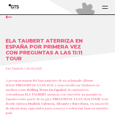
ELA TAUBERT ATERRIZA EN
ESPAÑA POR PRIMERA VEZ
CON PREGUNTAS A LAS 11:11
TOUR
Ela Taubert / 26.06.2025
A pocas semanas del lanzamiento de su aclamado álbum
debut
‘PREGUNTAS A LAS 11:11’
y tras encabezar titulares en
medios como
Rolling Stone En Español
, la cantautora
colombiana
ELA TAUBERT
anuncia con emoción su parada en
España como parte de su gira
‘PREGUNTAS A LAS 11:11 TOUR’
tour
donde visitara
Madrid, Valencia, Alicante y Barcelona
, en una serie
de shows muy especiales para conocer a todos sus fans en nuestro
país.