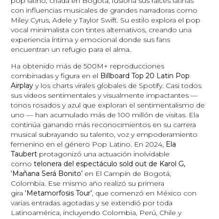
pop latino, criada en Bogotá, fusiona sus raíces latinas
con influencias musicales de grandes narradoras como
Miley Cyrus, Adele y Taylor Swift. Su estilo explora el pop
vocal minimalista con tintes alternativos, creando una
experiencia íntima y emocional donde sus fans
encuentran un refugio para el alma.
Ha obtenido más de 500M+ reproducciones
combinadas y figura en el
Billboard Top 20 Latin Pop
Airplay
y los charts virales globales de Spotify. Casi todos
sus videos sentimentales y visualmente impactantes —
tonos rosados y azul que exploran el sentimentalismo de
uno — han acumulado más de 100 millón de visitas. Ela
continúa ganando más reconocimientos en su carrera
musical subrayando su talento, voz y empoderamiento
femenino en el género Pop Latino. En 2024,
Ela
Taubert
protagonizó una actuación inolvidable
como
telonera del espectáculo sold out de Karol G,
‘Mañana Será Bonito’
en El Campín de Bogotá,
Colombia. Ese mismo año realizó su primera
gira
‘Metamorfosis Tour’
, que comenzó en México con
varias entradas agotadas y se extendió por toda
Latinoamérica, incluyendo Colombia, Perú, Chile y