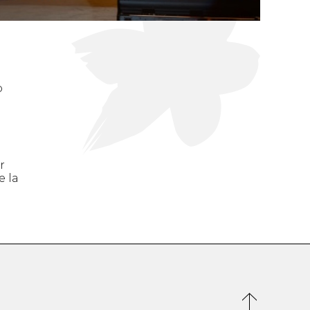
o
r
e la