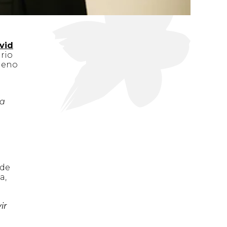
vid
rio
ómeno
ra
 de
a,
ir