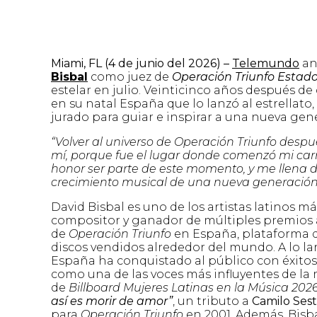
Miami, FL (4 de junio del 2026) –
Telemundo
an
Bisbal
como juez de
Operación Triunfo Estad
estelar en julio. Veinticinco años después d
en su natal España que lo lanzó al estrellato,
jurado para guiar e inspirar a una nueva gen
“Volver al universo de Operación Triunfo desp
mí, porque fue el lugar donde comenzó mi carre
honor ser parte de este momento, y me llena 
crecimiento musical de una nueva generación
David Bisbal es uno de los artistas latinos má
compositor y ganador de múltiples premios al
de
Operación Triunfo
en España, plataforma q
discos vendidos alrededor del mundo. A lo la
España ha conquistado al público con éxit
como una de las voces más influyentes de la 
de
Billboard Mujeres Latinas en la Música 202
así es morir de amor”
, un tributo a
Camilo Ses
para
Operación Triunfo
en 2001. Además, Bisba