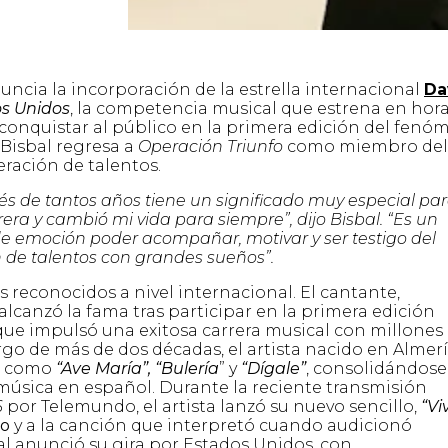
uncia la incorporación de la estrella internacional
Da
os Unidos
, la competencia musical que estrena en hora
e conquistar al público en la primera edición del fen
 Bisbal regresa a
Operación Triunfo
como miembro del
eración de talentos.
ués de tantos años tiene un significado muy especial pa
ra y cambió mi vida para siempre”, dijo Bisbal. “Es un
de emoción poder acompañar, motivar y ser testigo del
 de talentos con grandes sueños”.
s reconocidos a nivel internacional. El cantante,
canzó la fama tras participar en la primera edición
ue impulsó una exitosa carrera musical con millones
rgo de más de dos décadas, el artista nacido en Almerí
os como
“Ave María”, “Bulería
” y
“Dígale”
, consolidándose
música en español. Durante la reciente transmisión
6
por Telemundo, el artista lanzó su nuevo sencillo,
“Viv
to
y a la canción que interpretó cuando audicionó
l anunció su gira por Estados Unidos, con