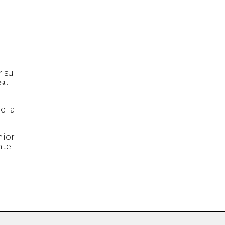
r su
 su
e la
nior
te.