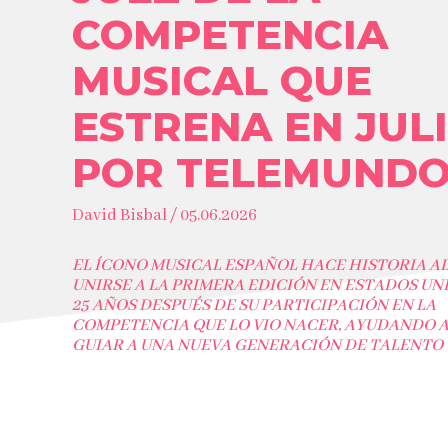
COMPETENCIA
MUSICAL QUE
ESTRENA EN JUL
POR TELEMUND
David Bisbal / 05.06.2026
EL ÍCONO MUSICAL ESPAÑOL HACE HISTORIA A
UNIRSE A LA PRIMERA EDICIÓN EN ESTADOS UN
25 AÑOS DESPUÉS DE SU PARTICIPACIÓN EN LA
COMPETENCIA QUE LO VIO NACER, AYUDANDO 
GUIAR A UNA NUEVA GENERACIÓN DE TALENTO