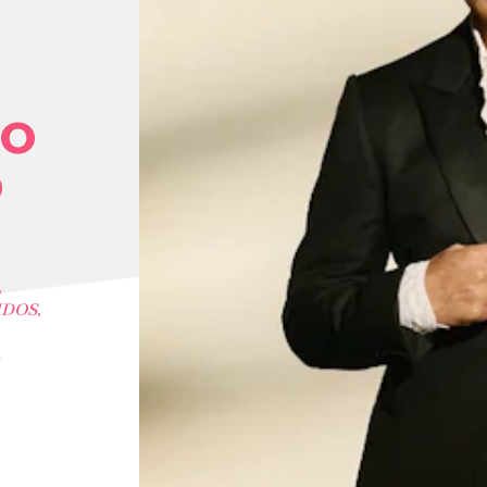
IO
O
L
IDOS,
A