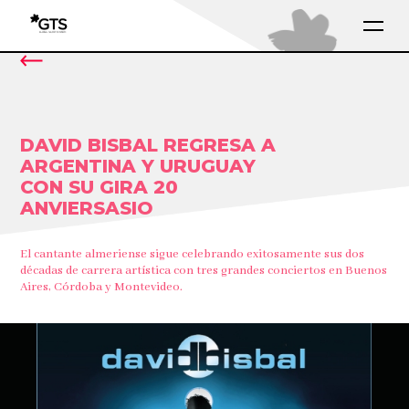
DAVID BISBAL REGRESA A
ARGENTINA Y URUGUAY
CON SU GIRA 20
ANVIERSASIO
El cantante almeriense sigue celebrando exitosamente sus dos
décadas de carrera artística con tres grandes conciertos en Buenos
Aires, Córdoba y Montevideo.