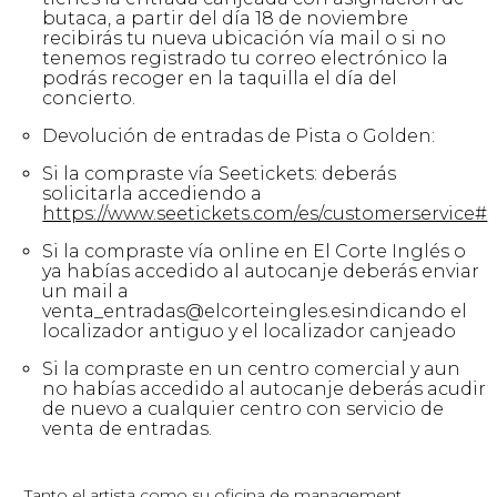
butaca, a partir del día 18 de noviembre
recibirás tu nueva ubicación vía mail o si no
tenemos registrado tu correo electrónico la
podrás recoger en la taquilla el día del
concierto.
Devolución de entradas de Pista o Golden:
Si la compraste vía Seetickets: deberás
solicitarla accediendo a
https://www.seetickets.com/es/customerservice#
Si la compraste vía online en El Corte Inglés o
ya habías accedido al autocanje deberás enviar
un mail a
venta_entradas@elcorteingles.esindicando el
localizador antiguo y el localizador canjeado
Si la compraste en un centro comercial y aun
no habías accedido al autocanje deberás acudir
de nuevo a cualquier centro con servicio de
venta de entradas.
Tanto el artista como su oficina de management