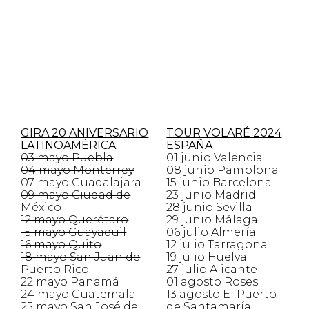
GIRA 20 ANIVERSARIO
TOUR VOLARÉ 2024
LATINOAMÉRICA
ESPAÑA
03 mayo Puebla
01 junio Valencia
04 mayo Monterrey
08 junio Pamplona
07 mayo Guadalajara
15 junio Barcelona
09 mayo Ciudad de
23 junio Madrid
México
28 junio Sevilla
12 mayo Querétaro
29 junio Málaga
15 mayo Guayaquil
06 julio Almería
16 mayo Quito
12 julio Tarragona
18 mayo San Juan de
19 julio Huelva
Puerto Rico
27 julio Alicante
22 mayo Panamá
01 agosto Roses
24 mayo Guatemala
13 agosto El Puerto
25 mayo San José de
de Santamaría