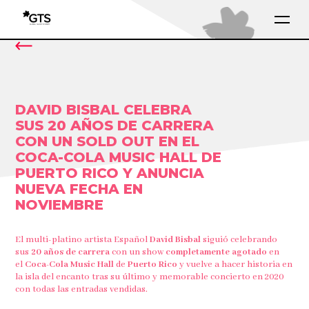
DAVID BISBAL CELEBRA
SUS 20 AÑOS DE CARRERA
CON UN SOLD OUT EN EL
COCA-COLA MUSIC HALL DE
PUERTO RICO Y ANUNCIA
NUEVA FECHA EN
NOVIEMBRE
El multi-platino artista Español
David Bisbal
siguió celebrando
sus
20 años de carrera
con un show
completamente agotado
en
el
Coca-Cola Music Hall
de
Puerto Rico
y vuelve a hacer historia
en
la isla del encanto tras su último y memorable concierto en 2020
con todas las entradas vendidas.