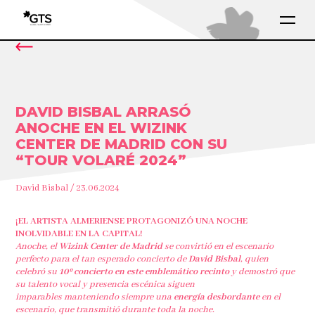
DAVID BISBAL ARRASÓ
ANOCHE EN EL WIZINK
CENTER DE MADRID CON SU
“TOUR VOLARÉ 2024”
David Bisbal / 23.06.2024
¡EL ARTISTA ALMERIENSE PROTAGONIZÓ UNA NOCHE
INOLVIDABLE EN LA CAPITAL!
Anoche, el
Wizink Center de Madrid
se convirtió en el escenario
perfecto para el tan esperado concierto de
David Bisbal
, quien
celebró su
10º concierto en este emblemático recinto
y demostró que
su talento vocal y presencia escénica siguen
imparables manteniendo siempre una
energía desbordante
en el
escenario, que transmitió durante toda la noche.