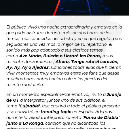
El público vivió una noche extraordinaria y emotiva en la
que pudo disfrutar durante más de dos horas de los
temas más conocidos del artista y en el que regaló a sus
seguidores una vez más lo mejor de su repertorio, el
sonido más pop adaptado a sus clásicos temas
como
Ave María, Bulería o Lloraré las Penas,
o sus
recientes lanzamientos,
Ahora,
Tengo roto el corazón,
Ay, Ay, Ay o Ajedrez.
Canciones todas ellas que hicieron
vivir momentos muy emotivos entre los fans que desde
muchas horas antes hacían cola a las puertas del
recinto madrileño.
En un momento especialmente emotivo, invitó a
Juanjo
de OT
a interpretar juntos uno de sus clásicos, el
tema
‘Culpable’
, que cautivó a todo el público presente
y se convirtió en
trending topic
en España. Además,
durante la velada, interpretó su éxito
‘Fama de Diabla’
junto a La Konga
, canción que ha alcanzado los
primeros puestos en las listas de radio y streaming en