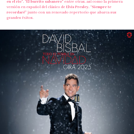
en el río”
, “
El burrito sabanero”
entre otras, así como la primera
versión en español del clásico de
Elvis Presley
, “
Siempre te
recordaré”
junto con un renovado repertorio que abarca sus
grandes éxitos.