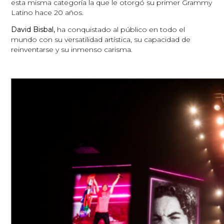
esta misma categoría la que le otorgó su primer Grammy
Latino hace 20 años.
David Bisbal,
ha conquistado al público en todo el
mundo con su versatilidad artística, su capacidad de
reinventarse y su inmenso carisma.