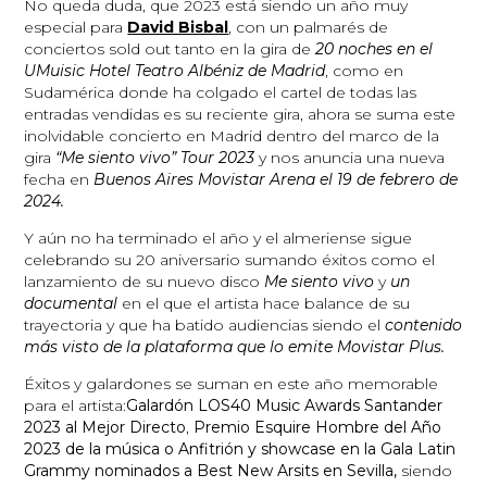
No queda duda, que 2023 está siendo un año muy
especial para
David Bisbal
, con un palmarés de
conciertos sold out tanto en la gira de
20 noches en el
UMuisic Hotel Teatro Albéniz
de Madrid
, como en
Sudamérica donde ha colgado el cartel de todas las
entradas vendidas es su reciente gira, ahora se suma este
inolvidable concierto en Madrid dentro del marco de la
gira
“Me siento vivo” Tour 2023
y nos anuncia una nueva
fecha en
Buenos Aires Movistar Arena el 19 de febrero de
2024.
Y aún no ha terminado el año y el almeriense sigue
celebrando su 20 aniversario sumando éxitos como el
lanzamiento de su nuevo disco
Me siento vivo
y
un
documental
en el que el artista hace balance de su
trayectoria y que ha batido audiencias siendo el
contenido
más visto de la plataforma que lo emite Movistar Plus.
Éxitos y galardones se suman en este año memorable
para el artista:
Galardón LOS40 Music Awards Santander
2023
al Mejor Directo
,
Pr
emio Esquire Hombre del Año
2023 de la música o Anfitrión y showcase en la Gala Latin
Grammy nominados a Best New Arsits en Sevilla,
siendo