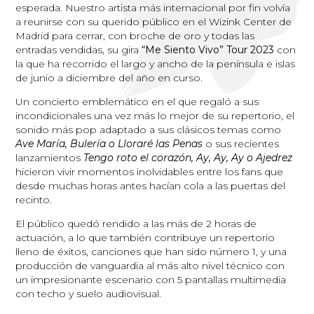
esperada. Nuestro artista más internacional por fin volvía
a reunirse con su querido público en el Wizink Center de
Madrid para cerrar, con broche de oro y todas las
entradas vendidas, su gira
“Me Siento Vivo” Tour 2023
con
la que ha recorrido el largo y ancho de la península e islas
de junio a diciembre del año en curso.
Un concierto emblemático en el que regaló a sus
incondicionales una vez más lo mejor de su repertorio, el
sonido más pop adaptado a sus clásicos temas como
Ave
María, Bulería o Lloraré las Penas
o sus recientes
lanzamientos
Tengo roto el corazón, Ay, Ay, Ay o Ajedrez
hicieron vivir momentos inolvidables entre los fans que
desde muchas horas antes hacían cola a las puertas del
recinto.
El público quedó rendido a las más de 2 horas de
actuación, a lo que también contribuye un repertorio
lleno de éxitos, canciones que han sido número 1, y una
producción de vanguardia al más alto nivel técnico con
un impresionante escenario con 5 pantallas multimedia
con techo y suelo audiovisual.