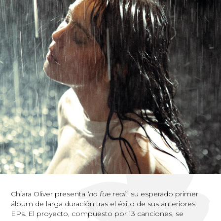
Chiara Oliver presenta
‘no fue real’
, su esperado primer
álbum de larga duración tras el éxito de sus anteriores
EPs. El proyecto, compuesto por 13 canciones, se