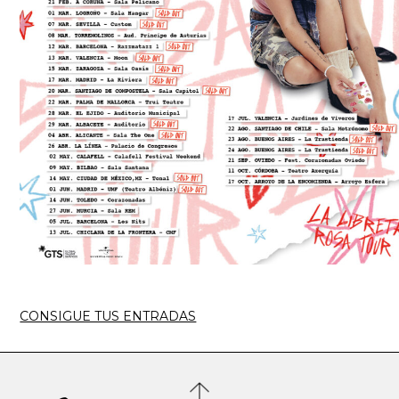
CONSIGUE TUS ENTRADAS