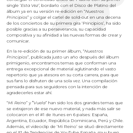
single ‘
Esta Vez’
, bordarlo con el Disco de Platino del
álbum ya en su versión re-edición en “
Nuestros
Principios
” y colgar el cartel de sold-out en una decena
de los conciertos de su primera gira ‘Principios’, ha sido
posible gracias a su perseverancia, su capacidad
compositiva y su afinidad a las nuevas formas de crear y
comunicar.
En la re-edición de su primer álbum, “
Nuestros
Principios
”, publicada justo un año después del álbum
primigenio, encontramos temas que conforman una
entrega excepcional de material aglutinando el vasto
repertorio que ya atesora en su corta carrera, para que
sus fans lo disfruten de una sola vez. Una compilación
pensada para sus seguidores con la intención de
agradecerles estar ahí.
“
Mi Reino
” y
“
Vuela
” han sido los dos grandes temas que
se extrajeron de ese nuevo material, y nada más salir se
colocaron en el #1 de Itunes en 6 países: España,
Argentina, Ecuador, República Dominicana, Perú y Chile.
Además, el videoclip de ‘Mi Reino’ se situó directamente
en el #1 de Tendencias de YouTube España, muy buen