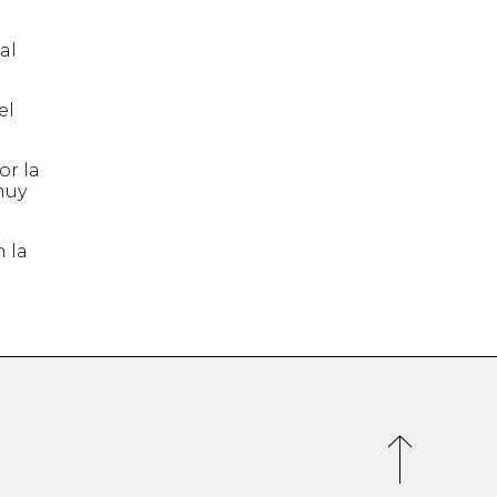
al
el
or la
muy
 la