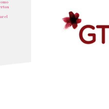
 como
ertos
ar el