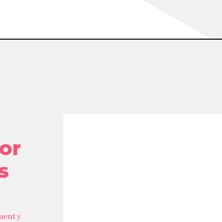
or
s
ment y