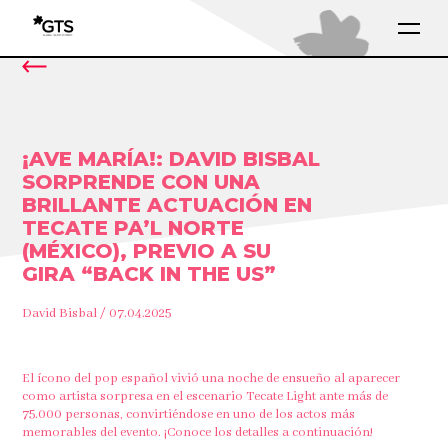
¡AVE MARÍA!: DAVID BISBAL
SORPRENDE CON UNA
BRILLANTE ACTUACIÓN EN
TECATE PA’L NORTE
(MÉXICO), PREVIO A SU
GIRA “BACK IN THE US”
David Bisbal / 07.04.2025
El ícono del pop español vivió una noche de ensueño al aparecer
como artista sorpresa en el escenario Tecate Light ante más de
75.000 personas, convirtiéndose en uno de los actos más
memorables del evento. ¡Conoce los detalles a continuación!