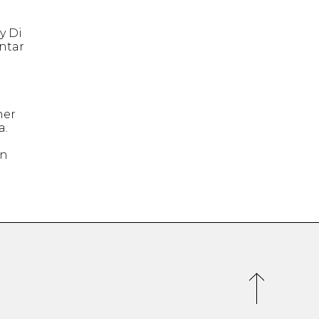
y Di
ntar
ner
a.
án