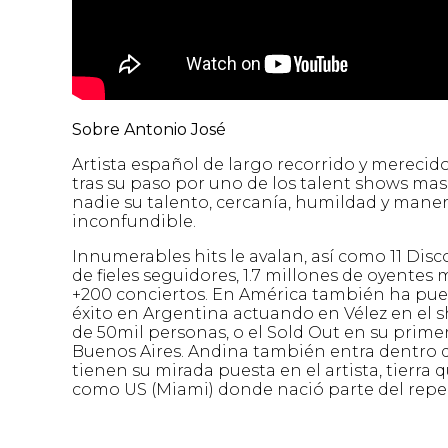
Sobre Antonio José
Artista español de largo recorrido y mereci
tras su paso por uno de los talent shows ma
nadie su talento, cercanía, humildad y maner
inconfundible.
Innumerables hits le avalan, así como 11 Disc
de fieles seguidores, 1.7 millones de oyente
+200 conciertos. En América también ha puesto
éxito en Argentina actuando en Vélez en el
de 50mil personas, o el Sold Out en su primera
Buenos Aires. Andina también entra dentro d
tienen su mirada puesta en el artista, tierra
como US (Miami) donde nació parte del reper