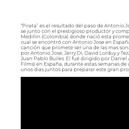
“Pirata” es el resultado del paso de Antonio
se junto con el prestigioso productor y compo
Medillin (Colombia) donde nació esta prometed
cual se encontró con Antonio Jose en España
canción que promete ser una de las mas son
por Antonio José, Jerry Di, David Lorduy y Te
Juan Pablo Builes. El fué dirigido por Danie
Films) en España, durante estas semanas de a
unos dias juntos para preparar este gran pr