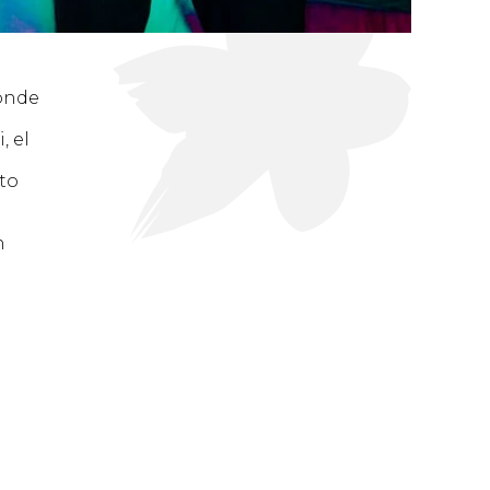
donde
, el
to
n