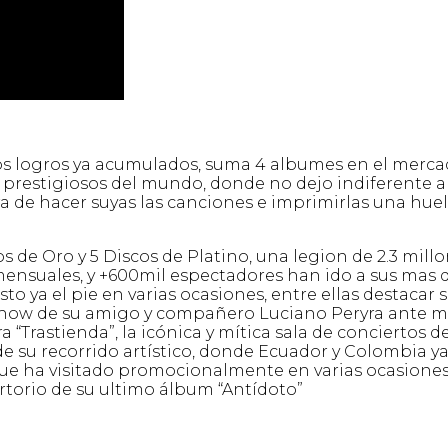
dos logros ya acumulados, suma 4 albumes en el merc
s prestigiosos del mundo, donde no dejo indiferente a
a de hacer suyas las canciones e imprimirlas una huel
os de Oro y 5 Discos de Platino, una legion de 2.3 mill
s mensuales, y +600mil espectadores han ido a sus mas 
 ya el pie en varias ocasiones, entre ellas destacar 
 show de su amigo y compañero Luciano Peryra ante 
 “Trastienda”, la icónica y mítica sala de conciertos d
e su recorrido artístico, donde Ecuador y Colombia y
 que ha visitado promocionalmente en varias ocasiones,
torio de su ultimo álbum “Antídoto”