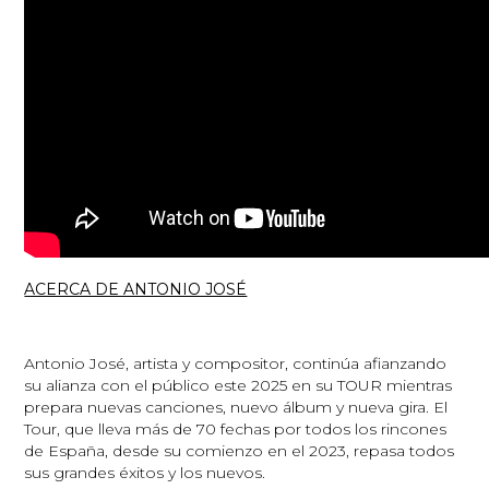
ACERCA DE ANTONIO JOSÉ
Antonio José, artista y compositor, continúa afianzando
su alianza con el público este 2025 en su TOUR mientras
prepara nuevas canciones, nuevo álbum y nueva gira. El
Tour, que lleva más de 70 fechas por todos los rincones
de España, desde su comienzo en el 2023, repasa todos
sus grandes éxitos y los nuevos.