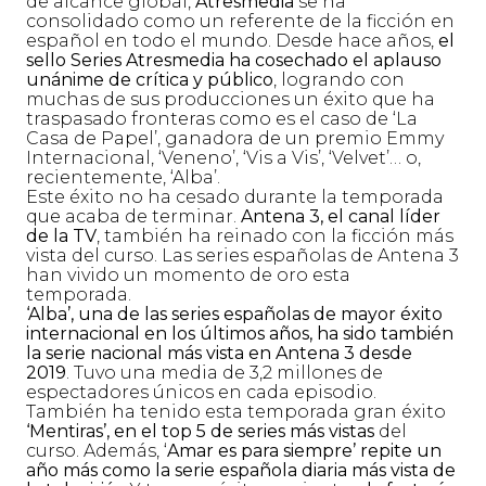
de alcance global,
Atresmedia
se ha
consolidado como un referente de la ficción en
español en todo el mundo. Desde hace años,
el
sello Series Atresmedia ha cosechado el aplauso
unánime de crítica y público
, logrando con
muchas de sus producciones un éxito que ha
traspasado fronteras como es el caso de ‘La
Casa de Papel’, ganadora de un premio Emmy
Internacional, ‘Veneno’, ‘Vis a Vis’, ‘Velvet’… o,
recientemente, ‘Alba’.
Este éxito no ha cesado durante la temporada
que acaba de terminar.
Antena 3, el canal líder
de la TV
, también ha reinado con la ficción más
vista del curso. Las series españolas de Antena 3
han vivido un momento de oro esta
temporada.
‘Alba’, una de las series españolas de mayor éxito
internacional en los últimos años, ha sido también
la serie nacional más vista en Antena 3 desde
2019
. Tuvo una media de 3,2 millones de
espectadores únicos en cada episodio.
También ha tenido esta temporada gran éxito
‘Mentiras’, en el top 5 de series más vistas
del
curso. Además, ‘
Amar es para siempre’ repite un
año más como la serie española diaria más vista de