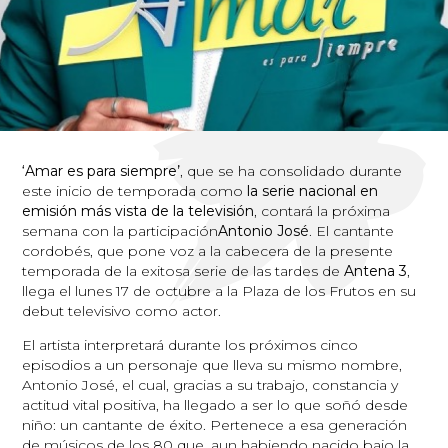
‘Amar es para siempre’
, que se ha consolidado durante
este inicio de temporada como
la serie nacional en
emisión más vista de la televisión
, contará la próxima
semana con la participación
Antonio José
. El cantante
cordobés, que pone voz a la cabecera de la presente
temporada de la exitosa serie de las tardes de
Antena 3
,
llega el lunes 17 de octubre a la Plaza de los Frutos en su
debut televisivo como actor.
El artista interpretará durante los próximos cinco
episodios a un personaje que lleva su mismo nombre,
Antonio José, el cual, gracias a su trabajo, constancia y
actitud vital positiva, ha llegado a ser lo que soñó desde
niño: un cantante de éxito. Pertenece a esa generación
de músicos de los 80 que, aun habiendo nacido bajo la