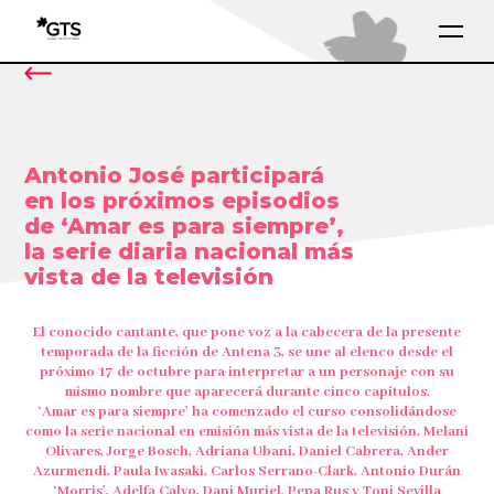
Antonio José participará
en los próximos episodios
de ‘Amar es para siempre’,
la serie diaria nacional más
vista de la televisión
El conocido cantante, que pone voz a la cabecera de la presente
temporada de la ficción de Antena 3, se une al elenco desde el
próximo 17 de octubre para interpretar a un personaje con su
mismo nombre que aparecerá durante cinco capítulos.
‘Amar es para siempre’ ha comenzado el curso consolidándose
como la serie nacional en emisión más vista de la televisión.
Melani
Olivares, Jorge Bosch, Adriana Ubani, Daniel Cabrera, Ander
Azurmendi, Paula Iwasaki, Carlos Serrano-Clark, Antonio Durán
‘Morris’, Adelfa Calvo, Dani Muriel, Pepa Rus y Toni Sevilla