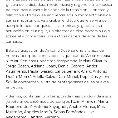
grisura de la dictadura, modernizará y regenerará la música
de este país durante los años de la transición. Honesto y
feliz con su trabajo, se encuentra en un momento vital de
suma importancia: va a grabar el disco que le servirá de
trampolín para conquistar las américas y, gracias a su
actuación en el King´s, un director de cine pondrá su ojo
sobre él y comenzará una exitosa carrera delante de las
cámaras.
Esta participación de Antonio José se une a la lista de
nuevas incorporaciones con las que cuenta
‘Amar es para
siempre’
en esta undécima temporada.
Melani Olivares,
Jorge Bosch, Adriana Ubani, Daniel Cabrera, Ander
Azurmendi, Paula Iwasaki, Carlos Serrano-Clark, Antonio
Durán ‘Morris’, Adelfa Calvo, Dani Muriel, Pepa Rus
y
Toni
Sevilla
conforman la lista de protagonistas de las nuevas
entregas.
Además, continúan una temporada más dando vida a sus
ya veteranos e icónicos personajes
Itziar Miranda, Manu
Baqueiro, José Antonio Sayagués, Anabel Alonso, Iñaki
Miramón, Ángeles Martín, Sebas Fernández, Luz
Valdenebro
y
Andoni Ferreño
.