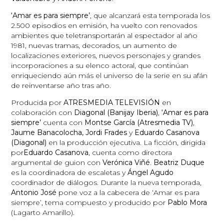
‘Amar es para siempre’
, que alcanzará esta temporada los
2.500 episodios en emisión, ha vuelto con renovados
ambientes que teletransportarán al espectador al año
1981, nuevas tramas, decorados, un aumento de
localizaciones exteriores, nuevos personajes y grandes
incorporaciones a su elenco actoral, que continúan
enriqueciendo aún más el universo de la serie en su afán
de reinventarse año tras año.
Producida por
ATRESMEDIA TELEVISIÓN
en
colaboración con
Diagonal (Banijay Iberia)
,
‘Amar es para
siempre’
cuenta con
Montse García (Atresmedia TV)
,
Jaume Banacolocha, Jordi Frades
y
Eduardo Casanova
(Diagonal)
en la producción ejecutiva. La ficción, dirigida
por
Eduardo Casanova
, cuenta como directora
argumental de guion con
Verónica Viñé
.
Beatriz Duque
es la coordinadora de escaletas y
Ángel Agudo
coordinador de diálogos. Durante la nueva temporada,
Antonio José
pone voz a la cabecera de ‘Amar es para
siempre’, tema compuesto y producido por
Pablo Mora
(Lagarto Amarillo).