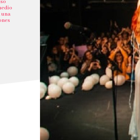
aso
medio
n una
ones