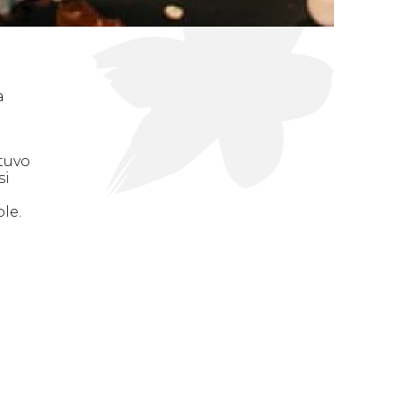
a
tuvo
si
le.