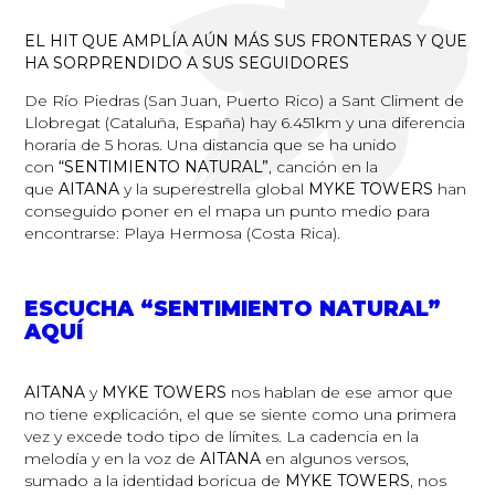
EL HIT QUE AMPLÍA AÚN MÁS SUS FRONTERAS Y QUE
HA SORPRENDIDO A SUS SEGUIDORES
De Río Piedras (San Juan, Puerto Rico) a Sant Climent de
Llobregat (Cataluña, España) hay 6.451km y una diferencia
horaria de 5 horas. Una distancia que se ha unido
con
“SENTIMIENTO NATURAL”
, canción en la
que
AITANA
y la superestrella global
MYKE TOWERS
han
conseguido poner en el mapa un punto medio para
encontrarse: Playa Hermosa (Costa Rica).
ESCUCHA “SENTIMIENTO NATURAL”
AQUÍ
AITANA
y
MYKE TOWERS
nos hablan de ese amor que
no tiene explicación, el que se siente como una primera
vez y excede todo tipo de límites. La cadencia en la
melodía y en la voz de
AITANA
en algunos versos,
sumado a la identidad boricua de
MYKE TOWERS
, nos