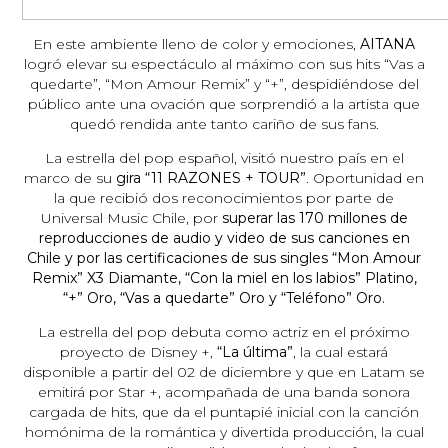
En este ambiente lleno de color y emociones,
AITANA
logró elevar su espectáculo al máximo con sus hits “Vas a
quedarte”, “Mon Amour Remix” y “+”, despidiéndose del
público ante una ovación que sorprendió a la artista que
quedó rendida ante tanto cariño de sus fans.
La estrella del pop español, visitó nuestro país en el
marco de su
gira “11 RAZONES + TOUR”
. Oportunidad en
la que recibió dos reconocimientos por parte de
Universal Music Chile, por
superar las 170 millones de
reproducciones de audio y video de sus canciones en
Chile y por las certificaciones de sus singles “Mon Amour
Remix” X3 Diamante, “Con la miel en los labios” Platino,
“+” Oro, “Vas a quedarte” Oro y “Teléfono” Oro.
La estrella del pop debuta como actriz en el próximo
proyecto de Disney +,
“La última”
, la cual estará
disponible a partir del 02 de diciembre y que en Latam se
emitirá por Star +, acompañada de una banda sonora
cargada de hits, que da el puntapié inicial con la canción
homónima de la romántica y divertida producción, la cual