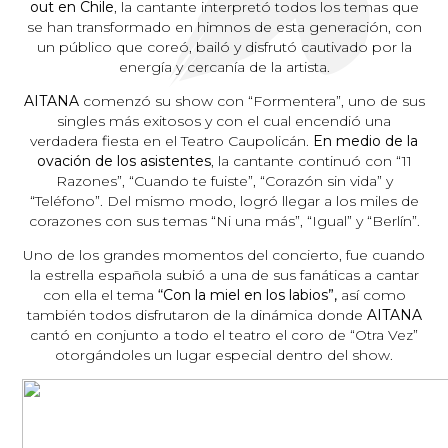
out en Chile
, la cantante interpretó todos los temas que
se han transformado en himnos de esta generación, con
un público que coreó, bailó y disfrutó cautivado por la
energía y cercanía de la artista.
AITANA
comenzó su show con “Formentera”, uno de sus
singles más exitosos y con el cual encendió una
verdadera fiesta en el Teatro Caupolicán.
En medio de la
ovación de los asistentes
, la cantante continuó con “11
Razones”, “Cuando te fuiste”, “Corazón sin vida” y
“Teléfono”. Del mismo modo, logró llegar a los miles de
corazones con sus temas “Ni una más”, “Igual” y “Berlín”.
Uno de los grandes momentos del concierto, fue cuando
la estrella española subió a una de sus fanáticas a cantar
con ella el tema
“Con la miel en los labios”,
así como
también todos disfrutaron de la dinámica donde
AITANA
cantó en conjunto a todo el teatro el coro de “Otra Vez”
otorgándoles un lugar especial dentro del show.