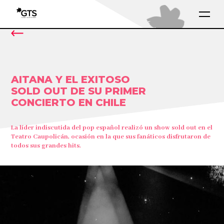
AITANA Y EL EXITOSO
SOLD OUT DE SU PRIMER
CONCIERTO EN CHILE
La líder indiscutida del pop español realizó un show sold out en el
Teatro Caupolicán, ocasión en la que sus fanáticos disfrutaron de
todos sus grandes hits.