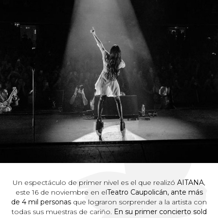
Un espectáculo de primer nivel es el que realizó
AITANA
,
este 16 de noviembre en el
Teatro Caupolicán, ante más
de 4 mil personas
que lograron sorprender a la artista con
todas sus muestras de cariño.
En su primer concierto sold