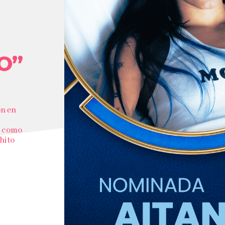
O”
n en
l como
hito