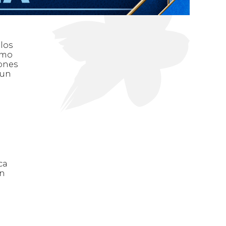
los
omo
iones
 un
e
ca
en