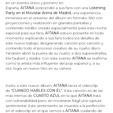
en un evento único y pionero en
España.
AITANA
sorprendió a sus fans con una
Listening
Party en el Movistar Arena de Madrid
, una experiencia
inmersiva en el universo del álbum en formato 360 con
proyecciones y realización en grandes pantallas y
contenido inédito creado especialmente para esta noche
especial para sus fans.
AITANA
estuvo presente en todo
momento explicando a sus fans todos los detalles de
este nuevo trabajo, desgranando canción por canción y
contando todo el proceso creativo de su cuarto disco.
También abrió la puerta de su cuarto a dos superestrellas,
Ela Taubert y Alaska. Con este evento
AITANA
se reafirma
como la artista más influyente del pop español y, a su
vez, logra un nuevo hito en su carrera.
Junto a este nuevo álbum,
AITANA
lanza el videoclip
de
“CUANDO HABLES CON ÉL”
. Esta canción es de las
más íntimas de
CUARTO AZUL
en la que
AITANA
trata
con vulnerabilidad pero sin mostrarse frágil una ruptura
sentimental. Este sentimiento se muestra a la perfección
en el videoclip en el que vemos a
AITANA
cuidando de