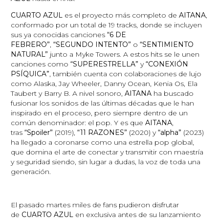
CUARTO AZUL
es el proyecto más completo de
AITANA
,
conformado por un total de 19 tracks, donde se incluyen
sus ya conocidas canciones
“6 DE
FEBRERO”
,
“SEGUNDO INTENTO”
o
“SENTIMIENTO
NATURAL”
junto a Myke Towers. A estos hits se le unen
canciones como
“SUPERESTRELLA”
y
“CONEXIÓN
PSÍQUICA”
, también cuenta con colaboraciones de lujo
como Alaska, Jay Wheeler, Danny Ocean, Kenia Os, Ela
Taubert y Barry B. A nivel sonoro,
AITANA
ha buscado
fusionar los sonidos de las últimas décadas que le han
inspirado en el proceso, pero siempre dentro de un
común denominador: el pop. Y es que
AITANA
,
tras
“Spoiler”
(2019),
“11 RAZONES”
(2020) y
“alpha”
(2023)
ha llegado a coronarse como una estrella pop global,
que domina el arte de conectar y transmitir con maestría
y seguridad siendo, sin lugar a dudas, la voz de toda una
generación.
El pasado martes miles de fans pudieron disfrutar
de
CUARTO AZUL
en exclusiva antes de su lanzamiento