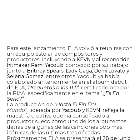
Para este lanzamiento, ELA volvió a reunirse con
un equipo estelar de compositores y
productores, incluyendo a
KEVN
y
al reconocido
hitmaker Rami Yacoub
, conocido por su trabajo
junto a
Britney Spears, Lady Gaga, Demi Lovato y
Selena Gomez,
entre otros. Yacoub ya había
colaborado anteriormente en el álbum debut
de ELA,
‘Preguntas a las 11:11’,
certificado oro por
la RIAA, específicamente en el tema “
¿Es En
Serio?”.
La producción de
“Hasta El Fin Del
Mundo”,
liderada por
Yacoub
y
KEVN
, refleja la
maestría creativa que ha consolidado al
productor sueco como uno de los arquitectos
detrás de algunas de las canciones pop más
icónicas de las últimas tres décadas.
Próximamente, ELA se presentará el
28 de junio