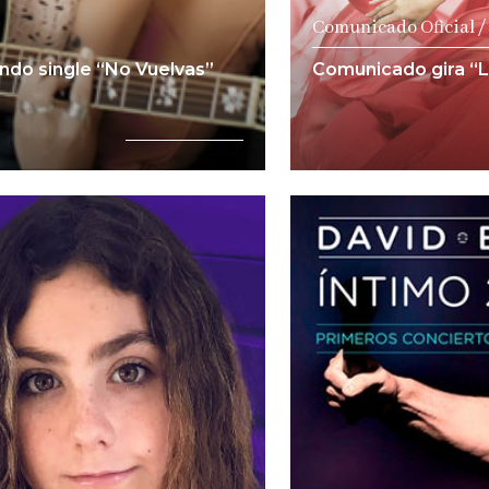
Comunicado Oficial /
ndo single “No Vuelvas”
Comunicado gira “
a