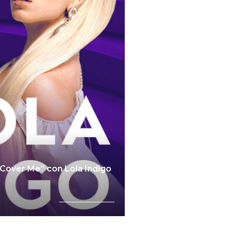
a
“Cover Me” con Lola Indigo