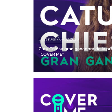
Cover Me / 09.07.2020
Catu Chiesa gran ganadora de la p
“COVER ME”