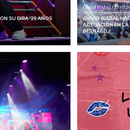
David Bisbal / 17.07.
ON SU GIRA ’25 AÑOS
¡DAVID BISBAL HA
ACTUACIÓN EN LA 
BERNABÉU!
a