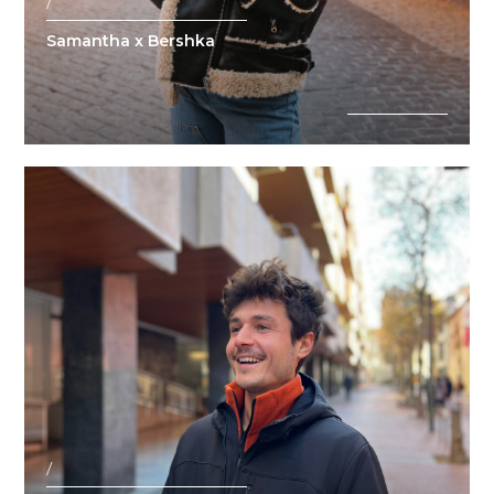
/
Samantha x Bershka
/