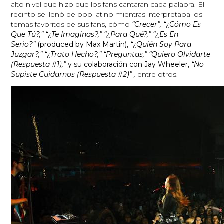
alto nivel que hizo que los fans cantaran cada palabra. El
recinto se llenó de pop latino mientras interpretaba los
temas favoritos de sus fans, cómo
“Crecer”, “¿Cómo Es
Que Tú?,” “¿Te Imaginas?,” “¿Para Qué?,” “¿Es En
Serio?”
(produced by Max Martin),
“¿Quién Soy Para
Juzgar?,” “¿Trato Hecho?,” “Preguntas,” “Quiero Olvidarte
(Respuesta #1),”
y su colaboración con Jay Wheeler,
“No
Supiste Cuidarnos (Respuesta #2)” ,
entre otros.