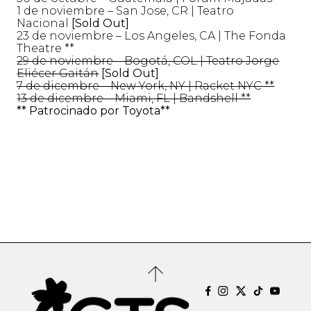
1 de noviembre – San Jose, CR | Teatro
Nacional
[Sold Out]
23 de noviembre – Los Angeles, CA | The Fonda
Theatre **
29 de noviembre – Bogotá, COL | Teatro Jorge
Eliécer Gaitán
[Sold Out]
7 de dicembre – New York, NY | Racket NYC **
13 de dicembre – Miami, FL | Bandshell **
** Patrocinado por Toyota**